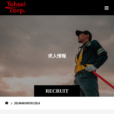
求
人
情
報
RECRUIT
20240401095912824