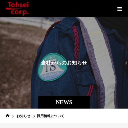
当
社
か
ら
の
お
知
ら
せ
NEWS
お知らせ
採用情報について