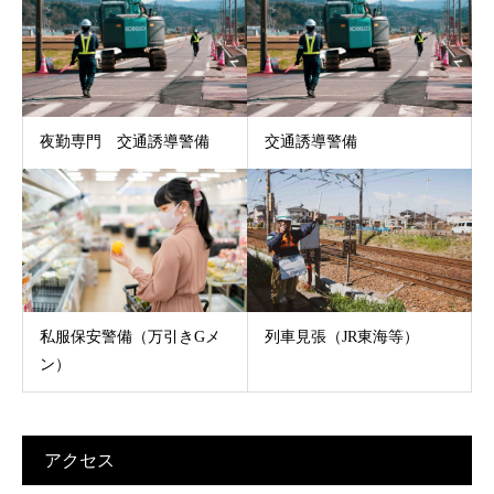
夜勤専門 交通誘導警備
交通誘導警備
私服保安警備（万引きGメ
列車見張（JR東海等）
ン）
アクセス