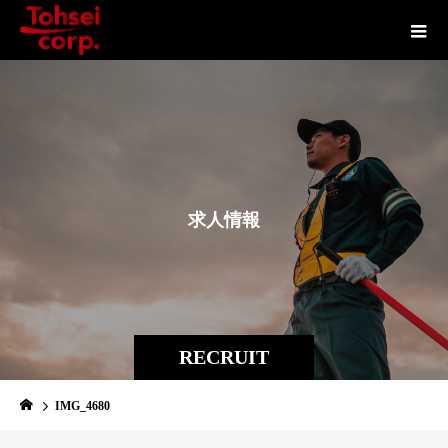
求
人
情
報
RECRUIT
IMG_4680