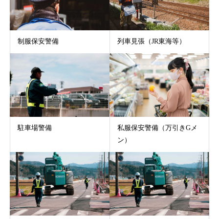
制服保安警備
列車見張（JR東海等）
駐車場警備
私服保安警備（万引きGメ
ン）