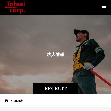
求
人
情
報
RECRUIT
image0