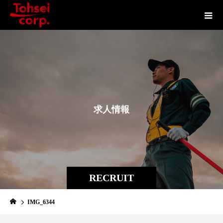
求
人
情
報
RECRUIT
IMG_6344