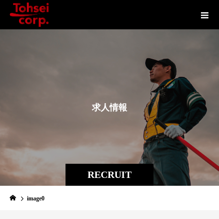
求
人
情
報
RECRUIT
image0